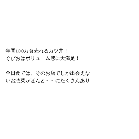
年間100万食売れるカツ丼！
ぐぴおはボリューム感に大満足！
全日食では、そのお店でしか出会えな
いお惣菜がほんと～～にたくさんあり
ます！
ぜひみなさまの一押し商品をアンケー
トにておしえてくださいね♪
よろしければお写真も送付いただける
と編集部もたのしく嬉しいです＾＾
下記よりご意見・ご感想お待ちしてお